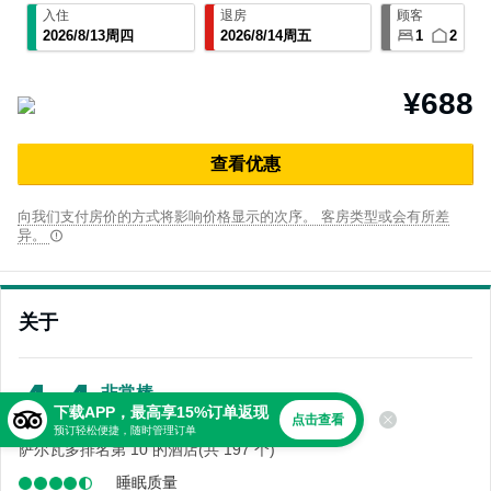
入住
退房
顾客
2026
/
8
/
13
周四
2026
/
8
/
14
周五
1
2
¥688
查⁠看优⁠惠
向我们支付房价的方式将影响价格显示的次序。 客房类型或会有所差
异。
关于
4.4
非常棒
下载APP，最高享15%订单返现
3,272 条点评
点击查看
预订轻松便捷，随时管理订单
萨尔瓦多排名第 10 的酒店(共 197 个)
睡眠质量