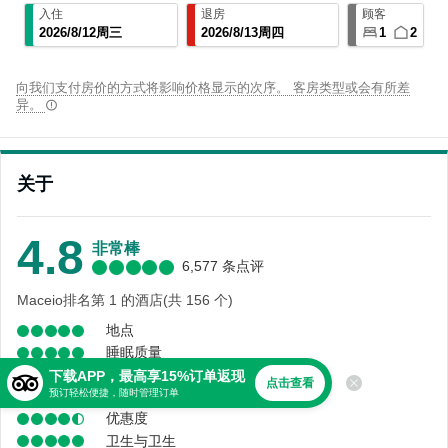
入住
退房
顾客
2026
/
8
/
12
周三
2026
/
8
/
13
周四
1
2
向我们支付房价的方式将影响价格显示的次序。 客房类型或会有所差
异。
关于
4.8
非常棒
6,577 条点评
Maceio排名第 1 的酒店(共 156 个)
地点
睡眠质量
舒适度
下载APP，最高享15%订单返现
点击查看
预订轻松便捷，随时管理订单
服务
优惠度
卫生与卫生