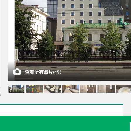
查看所有照片
(
49
)
差