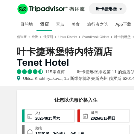
叶卡捷琳堡
目的地
酒店
景点
美食
旅行者之选
App下载
猫途鹰
欧洲
俄罗斯
Urals District
Sverdlovsk Oblast
叶卡捷琳堡
叶卡捷琳堡特内特酒店
Tenet Hotel
115
条点评
叶卡捷琳堡排名第 11 的酒店(共 
Ulitsa Khokhryakova, 1a 斯维尔德洛夫斯克州 俄罗斯 6201
让您以优惠价格入住
入住
退房
2026
/
8
/
15
周六
2026
/
8
/
16
周日
顾客
1
间客房
，
2
位成人
，
0
名儿童