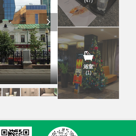
(
47
)
浴室
(
1
)