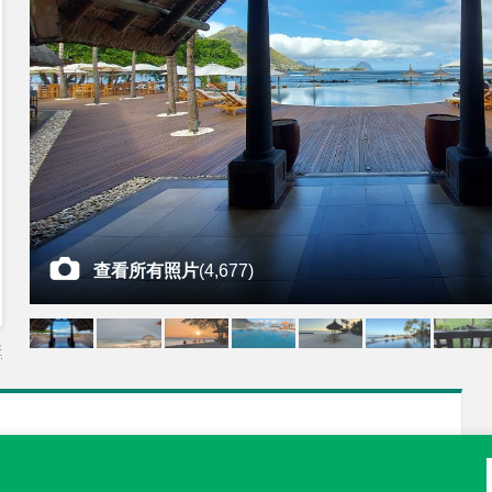
查看所有照片
(
4,677
)
差