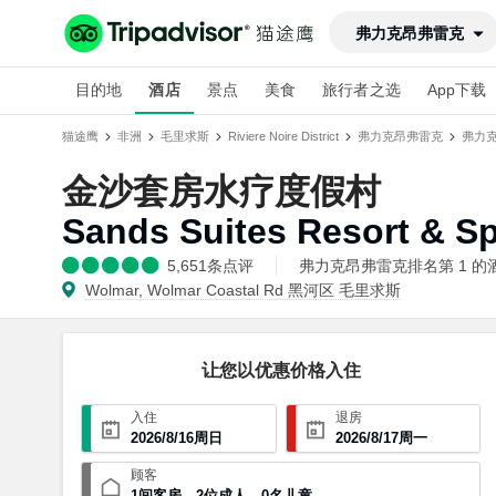
弗力克昂弗雷克
目的地
酒店
景点
美食
旅行者之选
App下载
猫途鹰
非洲
毛里求斯
Riviere Noire District
弗力克昂弗雷克
弗力
金沙套房水疗度假村
Sands Suites Resort & S
5,651
条点评
弗力克昂弗雷克排名第 1 的酒店
Wolmar, Wolmar Coastal Rd 黑河区 毛里求斯
让您以优惠价格入住
入住
退房
2026
/
8
/
16
周日
2026
/
8
/
17
周一
顾客
1
间客房
，
2
位成人
，
0
名儿童