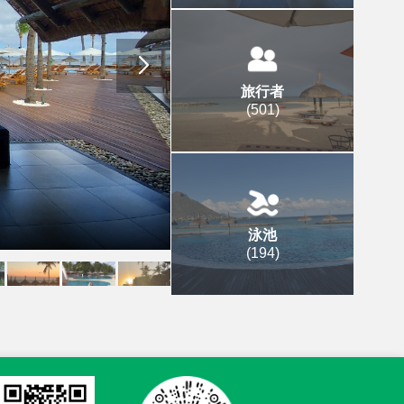
旅行者
(
501
)
泳池
(
194
)