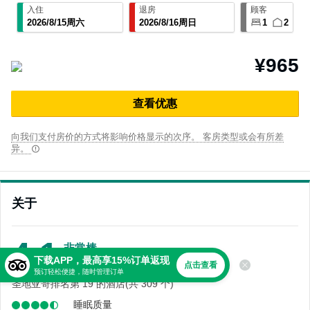
入住
退房
顾客
2026
/
8
/
15
周六
2026
/
8
/
16
周日
1
2
¥965
查⁠看优⁠惠
向我们支付房价的方式将影响价格显示的次序。 客房类型或会有所差
异。
关于
4.1
非常棒
下载APP，最高享15%订单返现
2,977 条点评
点击查看
预订轻松便捷，随时管理订单
圣地亚哥排名第 19 的酒店(共 309 个)
睡眠质量