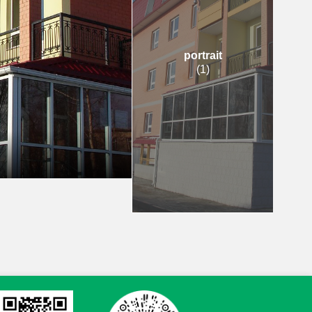
portrait
(
1
)