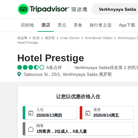
Verkhnyaya Salda
目的地
酒店
景点
美食
旅行者之选
App下载
猫途鹰
欧洲
俄罗斯
Urals District
Sverdlovsk Oblast
Verkhnyaya S
Hotel Prestige
Hotel Prestige
6
条点评
Verkhnyaya Salda排名第 2 的民
Saburova St., 25/1, Verkhnyaya Salda 俄罗斯
让您以优惠价格入住
入住
退房
2026
/
8
/
13
周四
2026
/
8
/
14
周五
顾客
1
间客房
，
2
位成人
，
0
名儿童