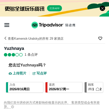
打开APP
查看Kamensk-Uralsky的所有 29 家酒店
Yuzhnaya
1 条点评
您去过
Yuzhnaya
吗？
上传照片
写点评
入住
退房
顾客
2026
/
8
/
16
周日
2026
/
8
/
17
周一
1
2
向我们支付房价的方式将影响价格显示的次序。 客房类型或会有所差
异。