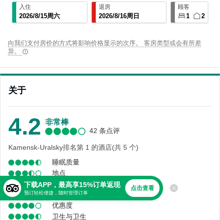
入住
退房
顾客
2026
/
8
/
15
周六
2026
/
8
/
16
周日
1
2
向我们支付房价的方式将影响价格显示的次序。 客房类型或会有所差
异。
关于
4.2
非常棒
42 条点评
Kamensk-Uralsky排名第 1 的酒店(共 5 个)
睡眠质量
地点
舒适度
下载APP，最高享15%订单返现
点击查看
预订轻松便捷，随时管理订单
服务
优惠度
卫生与卫生