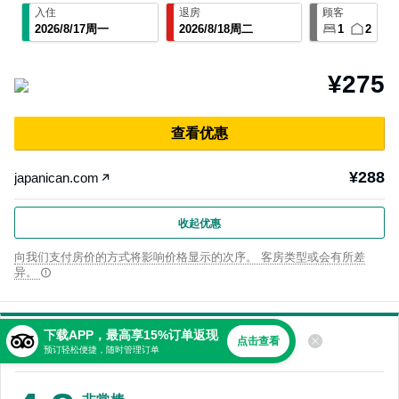
入住
退房
顾客
2026
/
8
/
17
周一
2026
/
8
/
18
周二
1
2
¥275
查⁠看优⁠惠
¥288
japanican.com
收起优惠
向我们支付房价的方式将影响价格显示的次序。 客房类型或会有所差
异。
下载APP，最高享15%订单返现
关于
点击查看
预订轻松便捷，随时管理订单