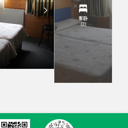
客卧
(
2
)