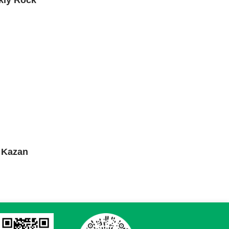
kiy Rock
 Kazan