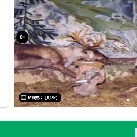
所有照片（共
1
张）