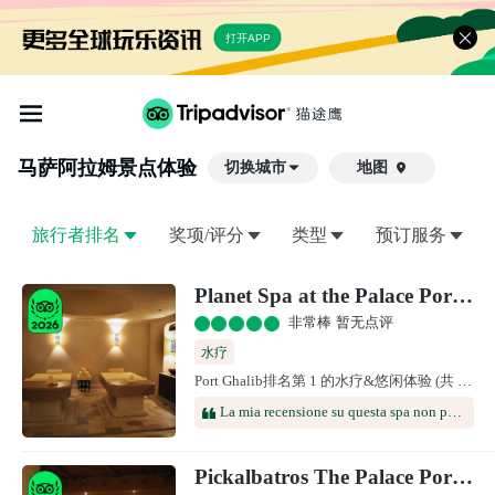
打开APP
马萨阿拉姆
景点体验
切换城市
地图

旅行者排名
奖项/评分
类型
预订服务
Planet Spa at the Palace Port Ghalib
非常棒 暂无点评
水疗
Port Ghalib排名第 1 的水疗&悠闲体验 (共 10 个)
La mia recensione su questa spa non potrebbe essere più che positiva, ho effettuato un massaggio di 50 minuti durante la mia permanenza al Palace Pickalbatros e mi sono trovata benissimo, massaggio rilassante e rigenerante fatto da professionisti. Da provare .
Pickalbatros The Palace Port Ghalib Spa