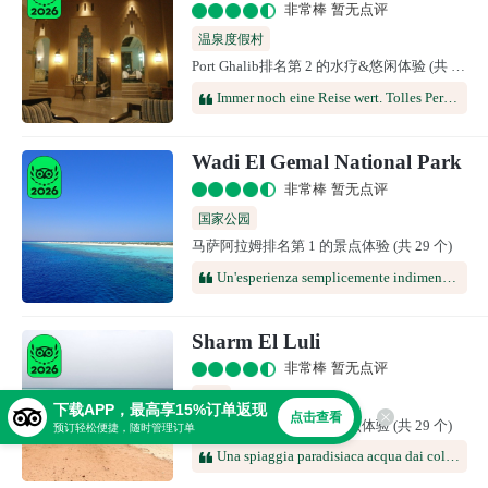
非常棒 暂无点评
温泉度假村
Port Ghalib排名第 2 的水疗&悠闲体验 (共 10 个)
Immer noch eine Reise wert. Tolles Personal, prima Küche und der Aussenbereich gur renoviert.
Wadi El Gemal National Park
非常棒 暂无点评
国家公园
马萨阿拉姆排名第 1 的景点体验 (共 29 个)
Un'esperienza semplicemente indimenticabile!L'escursione a Wadi El Gemal è stata una delle giornate più belle della nostra vacanza, resa ancora più speciale da Marco ed Emanuela. Non sono semplicemente due guide: sono persone che mettono il cuore in quello che fanno e riescono a trasmettere l'amore per questa terra in ogni momento della giornata.Con grande professionalità, simpatia e attenzione ai dettagli ci hanno accompagnati alla scoperta di luoghi meravigliosi, raccontandoci curiosità, storia e tradizioni con una passione contagiosa. Ci siamo sentiti accolti come amici e mai come semplici turisti.Wadi El Gemal è un luogo che lascia senza fiato: paesaggi incontaminati, mare cristallino, natura selvaggia e un'atmosfera che regala emozioni autentiche. Ma ciò che ha fatto davvero la differenza è stata l'organizzazione impeccabile e la presenza costante di Marco ed Emanuela, sempre disponibili, sorridenti e attenti alle esigenze di tutti.Se cercate un'escursione che vi rimanga nel cuore, questa è quella giusta. Torneremmo a rifarla altre mille volte e la consigliamo senza alcun dubbio.Grazie, Marco ed Emanuela, per averci regalato ricordi meravigliosi che porteremo con noi per sempre. A presto! ❤️
Sharm El Luli
非常棒 暂无点评
海滩
下载APP，最高享15%订单返现
点击查看
马萨阿拉姆排名第 2 的景点体验 (共 29 个)
预订轻松便捷，随时管理订单
Una spiaggia paradisiaca acqua dai colori bellissimi, sabbia fine e bianca la rendono ancora più particolare. Da non perdere 😍