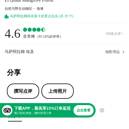
El Qulan Mangrove Forest
自然与野生动物区
海滩
马萨阿拉姆排名第 8 的景点玩乐 (共 29 个)
4.6
108
条点评

非常棒
（
93.14%好评率
）
马萨阿拉姆 埃及
地图/周边
分享
撰写点评
上传照片
下载APP，最高享15%订单返现
点击查看
点评
预订轻松便捷，随时管理订单