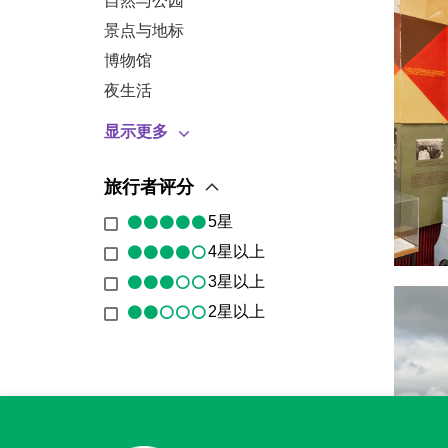
自然与公园
景点与地标
博物馆
夜生活
显示更多
旅行者评分
5星
4星以上
3星以上
2星以上