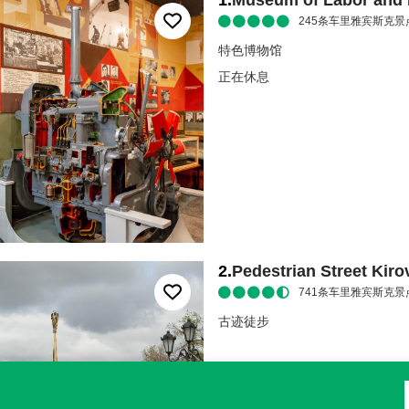
1
.
Museum of Labor and 
245
条车里雅宾斯克景
特色博物馆
正在休息
2
.
Pedestrian Street Kiro
741
条车里雅宾斯克景
古迹徒步