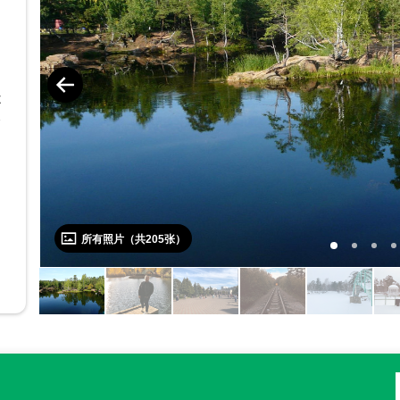
。
不
知
所有照片（共
205
张）