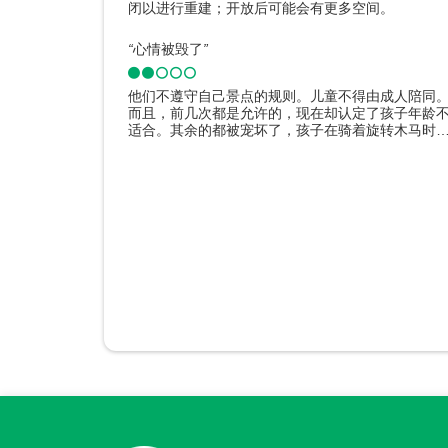
闭以进行重建；开放后可能会有更多空间。
“
心情被毁了
”
他们不遵守自己景点的规则。儿童不得由成人陪同
而且，前几次都是允许的，现在却认定了孩子年龄
适合。其余的都被宠坏了，孩子在骑着旋转木马时
道旋转木马是如何工作的，他非常不安。
点评