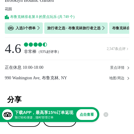
Brooklyn Botanic Garden
花园
布鲁克林排名第 8 的景点玩乐 (共 749 个)
入选3个榜单
旅行者之选 · 布鲁克林旅行者之选
布鲁克林自然与
4.6
2,547
条点评

非常棒
（
93%好评率
）
正在休息
10:00-18:00
景点详情
990 Washington Ave, 布鲁克林, NY
地图/周边
分享
下载APP，最高享15%订单返现
点击查看
预订轻松便捷，随时管理订单
撰写点评
上传照片