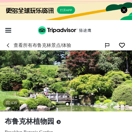
打开APP
查看所有
布鲁克林
景点/体验

435
布鲁克林植物园