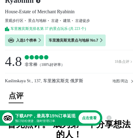
Ryabinin
House-Estate of Merchant Ryabinin
景观步行区
景点与地标
古迹
建筑
古迹徒步
车里雅宾斯克排名第 37 的景点玩乐 (共 223 个)
入选1个榜单
车里雅宾斯克景点与地标 No.7
4.8
18
条点评

非常棒
（
100%好评率
）
Kaslinskaya St., 137, 车里雅宾斯克 俄罗斯
地图/周边
点评
下载APP，最高享15%订单返现
点击查看
预订轻松便捷，随时管理订单
暂无点评。 成为第一个分享想法
的人！