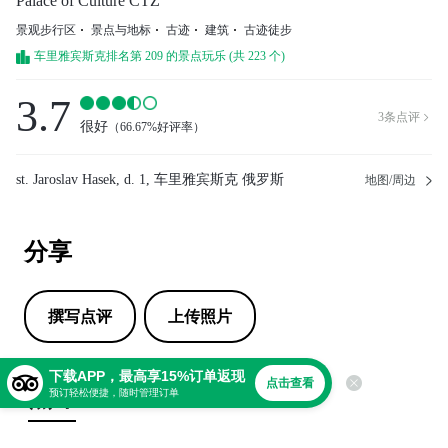
Palace of Culture CTZ
景观步行区
景点与地标
古迹
建筑
古迹徒步
车里雅宾斯克排名第 209 的景点玩乐 (共 223 个)
3.7
3
条点评

很好
（
66.67%好评率
）
st. Jaroslav Hasek, d. 1, 车里雅宾斯克 俄罗斯
地图/周边
分享
撰写点评
上传照片
下载APP，最高享15%订单返现
点击查看
点评
预订轻松便捷，随时管理订单