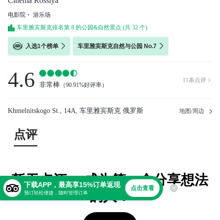
Cinema Rossiya
电影院
游乐场
车里雅宾斯克排名第 8 的公园&自然景点 (共 32 个)
入选1个榜单
车里雅宾斯克自然与公园 No.7
4.6
11
条点评

非常棒
（
90.91%好评率
）
Khmelnitskogo St., 14A, 车里雅宾斯克 俄罗斯
地图/周边
点评
暂无点评。 成为第一个分享想法
下载APP，最高享15%订单返现
点击查看
的人！
预订轻松便捷，随时管理订单