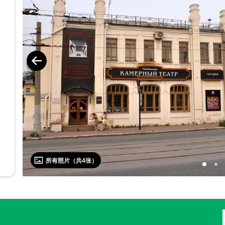
所有照片（共
4
张）