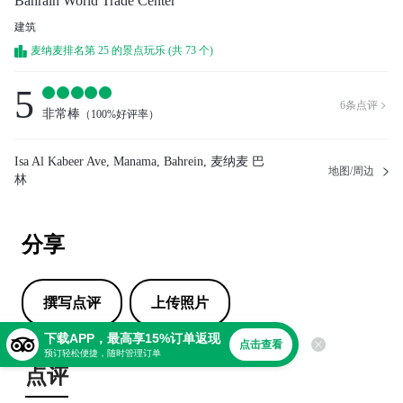
Bahrain World Trade Center
建筑
麦纳麦排名第 25 的景点玩乐 (共 73 个)
5
6
条点评

非常棒
（
100%好评率
）
Isa Al Kabeer Ave, Manama, Bahrein, 麦纳麦 巴
地图/周边
林
分享
撰写点评
上传照片
下载APP，最高享15%订单返现
点击查看
预订轻松便捷，随时管理订单
点评