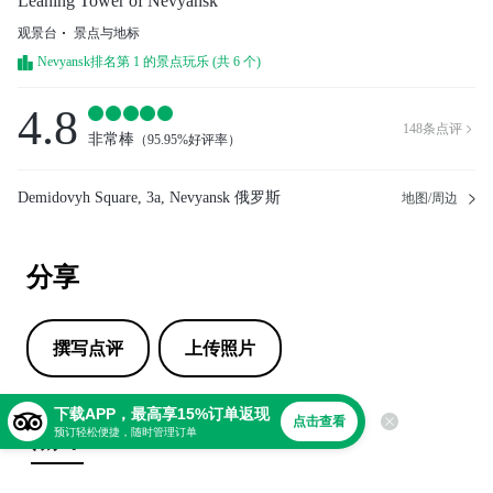
Leaning Tower of Nevyansk
观景台
景点与地标
Nevyansk排名第 1 的景点玩乐 (共 6 个)
4.8
148
条点评

非常棒
（
95.95%好评率
）
Demidovyh Square, 3a, Nevyansk 俄罗斯
地图/周边
分享
撰写点评
上传照片
下载APP，最高享15%订单返现
点击查看
点评
预订轻松便捷，随时管理订单