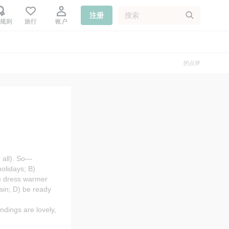

注册
规则
旅行
账户
的点评
 all). So—
olidays; B)
C) dress warmer
rain; D) be ready
dings are lovely,