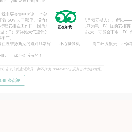
nsk—you won't regret it!
，我主要会集中讨论一些实用建议。
份开着 SUV 去了那里。没有任何导游（但我们毕竟是俄罗斯人）。所以—
的行程安排在工作日，因为周末和节假日这里会人满为患；B）提前安排英
正在加载...
”导游；C）穿得比天气建议的要暖和，因为塔上风很大，可能会下雨；D）
格不菲。
通往涅维扬斯克的道路非常好——小心摄像机！——周围环境很美，小镇
克吧——你不会后悔的！
行者个人的主观意见，并不代表TripAdvisor以及其合作方的意见。
148
条点评