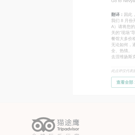
Go to Nevya
翻译：
因此
我们 8 月
A）请将您
关的“现场
餐馆大多价
无论如何，
全、热情。
去涅维扬斯
此点评仅代表旅
查看全部