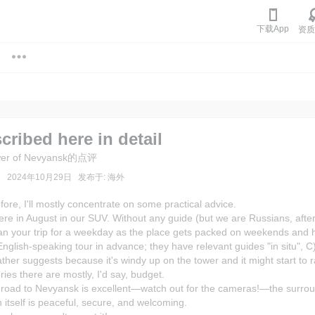

下载App
资质
scribed here in detail
er of Nevyansk
的点评
2024年10月29日
发布于
:
海外
fore, I'll mostly concentrate on some practical advice.
re in August in our SUV. Without any guide (but we are Russians, after
an your trip for a weekday as the place gets packed on weekends and h
nglish-speaking tour in advance; they have relevant guides "in situ", 
ther suggests because it's windy up on the tower and it might start to 
ries there are mostly, I'd say, budget.
 road to Nevyansk is excellent—watch out for the cameras!—the surroun
 itself is peaceful, secure, and welcoming.