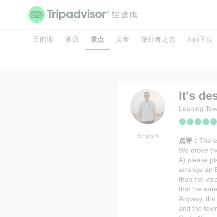
目的地
酒店
景点
美食
旅行者之选
App下载
It's de
Leaning Tow
Sergey K
点评：
There
We drove the
A) please pl
arrange an E
than the wea
that the eate
Anyway, the
and the town