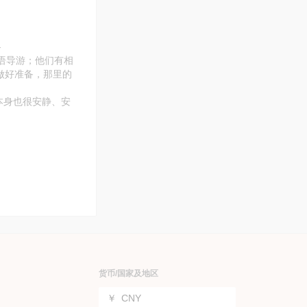
—
语导游；他们有相
做好准备，那里的
本身也很安静、安
货币/国家及地区
￥
CNY