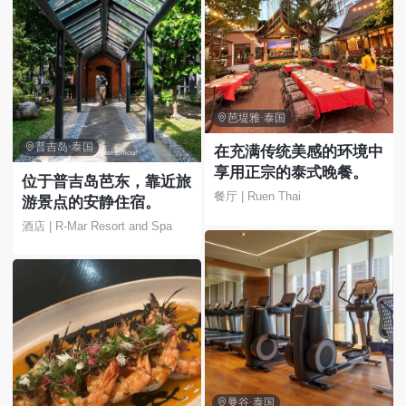

芭堤雅·泰国

普吉岛·泰国
在充满传统美感的环境中
享用正宗的泰式晚餐。
位于普吉岛芭东，靠近旅
餐厅 | Ruen Thai
游景点的安静住宿。
酒店 | R-Mar Resort and Spa

曼谷·泰国