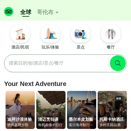
全球
哥伦布

酒店/民宿
玩乐/体验
景点
餐厅
搜索目的地/酒店/景点/餐厅
Your Next Adventure
迪拜沙漠体验
清迈烹饪课
墨尔本皮划艇
托斯卡纳酒庄
烧烤越野夕阳
有机农场半日行
落日海岸航行
乡村庄园品酒