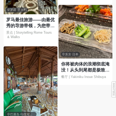

罗马·意大利
罗马最佳旅游——由最优
秀的导游带领，为您带来
难忘的体验！
景点 | Storytelling Rome Tours
 & Walks

东京·日本
你将被肉体的浪潮彻底淹
没！从头到尾都是极致的
快感！
餐厅 | Yakiniku Inoue Shibuya
资
质
与
规
则

巴厘岛·印度尼西亚