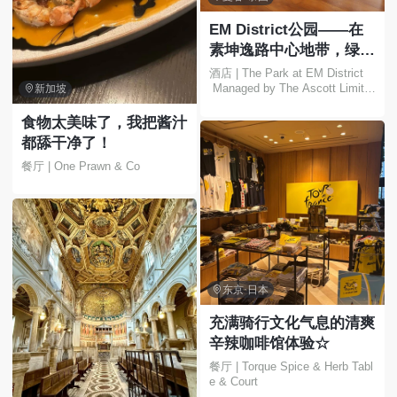
EM District公园——在
素坤逸路中心地带，绿树
环绕，尽享都市繁华，放
酒店 | The Park at EM District
 Managed by The Ascott Limite
松身心🍃✨

新加坡
d
食物太美味了，我把酱汁
都舔干净了！
餐厅 | One Prawn & Co

东京·日本
充满骑行文化气息的清爽
辛辣咖啡馆体验☆
餐厅 | Torque Spice & Herb Tabl
e & Court