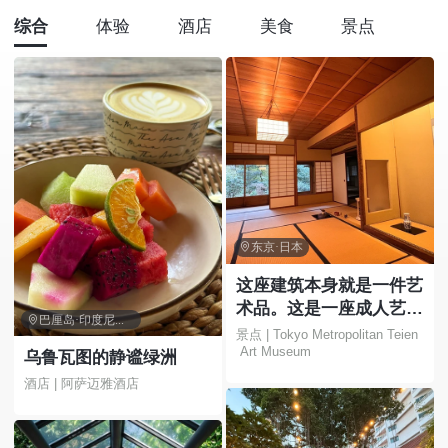
综合
体验
酒店
美食
景点

东京·日本
这座建筑本身就是一件艺
术品。这是一座成人艺术

巴厘岛·印度尼西亚
博物馆，您可以在这里欣
景点 | Tokyo Metropolitan Teien
 Art Museum
赏花园和美丽的建筑。
乌鲁瓦图的静谧绿洲
酒店 | 阿萨迈雅酒店