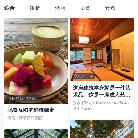
综合
体验
酒店
美食
景点

东京·日本
这座建筑本身就是一件艺
术品。这是一座成人艺术

巴厘岛·印度尼西亚
博物馆，您可以在这里欣
景点 | Tokyo Metropolitan Teien
 Art Museum
赏花园和美丽的建筑。
乌鲁瓦图的静谧绿洲
酒店 | 阿萨迈雅酒店