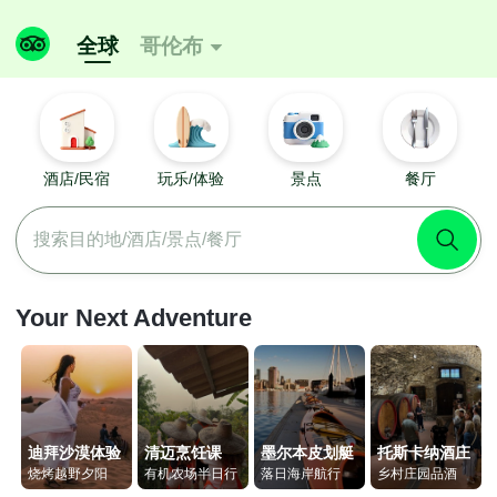
全球
哥伦布

酒店/民宿
玩乐/体验
景点
餐厅
搜索目的地/酒店/景点/餐厅
Your Next Adventure
迪拜沙漠体验
清迈烹饪课
墨尔本皮划艇
托斯卡纳酒庄
烧烤越野夕阳
有机农场半日行
落日海岸航行
乡村庄园品酒