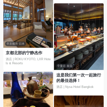

京都市·日本
京都北部的宁静杰作
酒店 | ROKU KYOTO, LXR Hote
ls & Resorts

曼谷·泰国
这是我们第一次一起旅行
的最佳选择！
酒店 | Nysa Hotel Bangkok