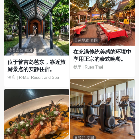

芭堤雅·泰国

普吉岛·泰国
在充满传统美感的环境中
享用正宗的泰式晚餐。
位于普吉岛芭东，靠近旅
餐厅 | Ruen Thai
游景点的安静住宿。
酒店 | R-Mar Resort and Spa

曼谷·泰国