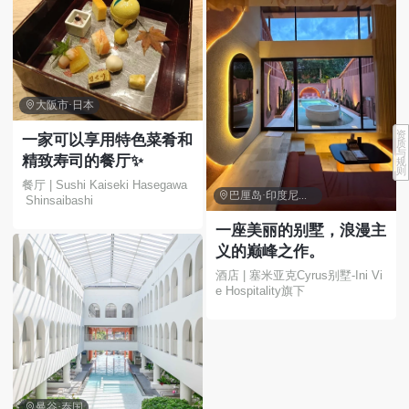

大阪市·日本
资
一家可以享用特色菜肴和
质
与
精致寿司的餐厅✨
规
则
餐厅 | Sushi Kaiseki Hasegawa

巴厘岛·印度尼西亚
 Shinsaibashi
一座美丽的别墅，浪漫主
义的巅峰之作。
酒店 | 塞米亚克Cyrus别墅-Ini Vi
e Hospitality旗下

曼谷·泰国