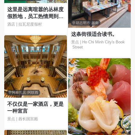
这里是远离喧嚣的丛林度
假胜地，员工热情周到，
食物美味可口，地理位置

胡志明市·越南
酒店 | 拉瓦尼度假村
优越，就在乌布附近。我
这条街很适合读书。
们非常享受在这里的每一
景点 | Ho Chi Minh City's Book
刻。
 Street

阿布扎比·阿联酋
不仅仅是一家酒店，更是
一种宣言
景点 | 酋长国宫殿