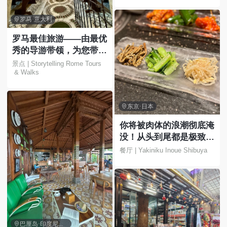

罗马·意大利
罗马最佳旅游——由最优
秀的导游带领，为您带来
难忘的体验！
景点 | Storytelling Rome Tours
 & Walks

东京·日本
你将被肉体的浪潮彻底淹
没！从头到尾都是极致的
快感！
餐厅 | Yakiniku Inoue Shibuya

巴厘岛·印度尼西亚