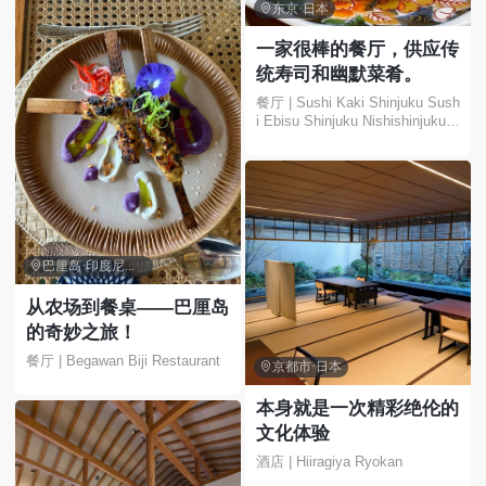

东京·日本
一家很棒的餐厅，供应传
统寿司和幽默菜肴。
餐厅 | Sushi Kaki Shinjuku Sush
i Ebisu Shinjuku Nishishinjuku K
odakibashi Dori

巴厘岛·印度尼西亚
从农场到餐桌——巴厘岛
的奇妙之旅！
餐厅 | Begawan Biji Restaurant

京都市·日本
本身就是一次精彩绝伦的
文化体验
酒店 | Hiiragiya Ryokan