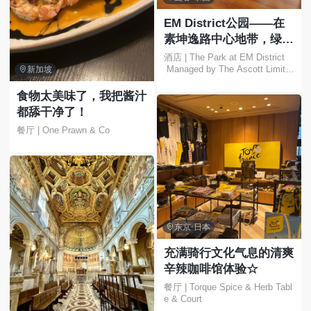
EM District公园——在
素坤逸路中心地带，绿树
环绕，尽享都市繁华，放
酒店 | The Park at EM District
 Managed by The Ascott Limite
松身心🍃✨

新加坡
d
食物太美味了，我把酱汁
都舔干净了！
餐厅 | One Prawn & Co

东京·日本
充满骑行文化气息的清爽
辛辣咖啡馆体验☆
餐厅 | Torque Spice & Herb Tabl
e & Court