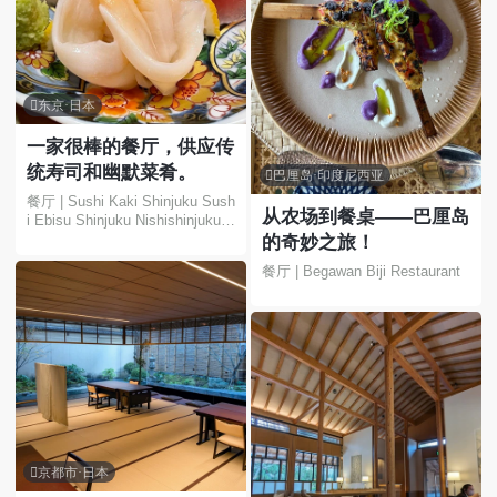

东京·日本
一家很棒的餐厅，供应传
统寿司和幽默菜肴。

巴厘岛·印度尼西亚
餐厅 | Sushi Kaki Shinjuku Sush
从农场到餐桌——巴厘岛
i Ebisu Shinjuku Nishishinjuku K
odakibashi Dori
的奇妙之旅！
餐厅 | Begawan Biji Restaurant

京都市·日本