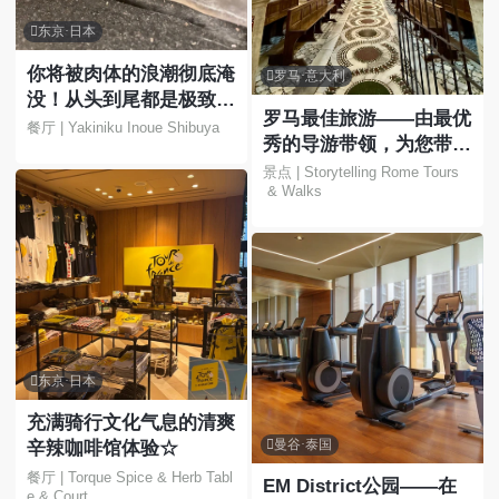

东京·日本
你将被肉体的浪潮彻底淹

罗马·意大利
没！从头到尾都是极致的
罗马最佳旅游——由最优
快感！
餐厅 | Yakiniku Inoue Shibuya
秀的导游带领，为您带来
难忘的体验！
景点 | Storytelling Rome Tours
 & Walks

东京·日本
充满骑行文化气息的清爽

曼谷·泰国
辛辣咖啡馆体验☆
餐厅 | Torque Spice & Herb Tabl
EM District公园——在
e & Court