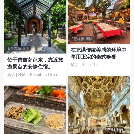

芭堤雅·泰国

普吉岛·泰国
在充满传统美感的环境中
享用正宗的泰式晚餐。
位于普吉岛芭东，靠近旅
餐厅 | Ruen Thai
游景点的安静住宿。
酒店 | R-Mar Resort and Spa