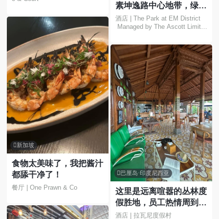
素坤逸路中心地带，绿树
环绕，尽享都市繁华，放
酒店 | The Park at EM District
 Managed by The Ascott Limite
松身心🍃✨
d

新加坡
食物太美味了，我把酱汁

巴厘岛·印度尼西亚
都舔干净了！
餐厅 | One Prawn & Co
这里是远离喧嚣的丛林度
假胜地，员工热情周到，
食物美味可口，地理位置
酒店 | 拉瓦尼度假村