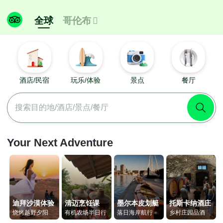
全球
哥伦布

酒店/民宿
玩乐/体验
景点
餐厅
搜索目的地/酒店/景点/餐厅
Your Next Adventure
迪拜沙漠体验
清迈烹饪课
墨尔本皮划艇
托斯卡纳酒庄
烧烤越野夕阳
有机农场半日行
落日海岸航行
乡村庄园品酒