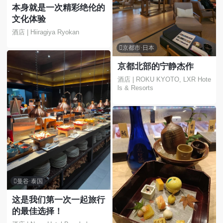
本身就是一次精彩绝伦的
文化体验
酒店 | Hiiragiya Ryokan

京都市·日本
京都北部的宁静杰作
酒店 | ROKU KYOTO, LXR Hote
ls & Resorts

曼谷·泰国
这是我们第一次一起旅行
的最佳选择！