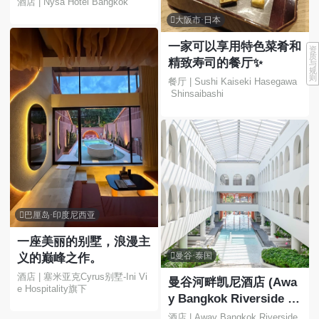
酒店 | Nysa Hotel Bangkok

大阪市·日本
一家可以享用特色菜肴和
资
质
精致寿司的餐厅✨
与
规
则
餐厅 | Sushi Kaiseki Hasegawa
 Shinsaibashi

巴厘岛·印度尼西亚
一座美丽的别墅，浪漫主

曼谷·泰国
义的巅峰之作。
酒店 | 塞米亚克Cyrus别墅-Ini Vi
曼谷河畔凯尼酒店 (Awa
e Hospitality旗下
y Bangkok Riverside K
ene) 位于乍伦那空区湄
酒店 | Away Bangkok Riverside