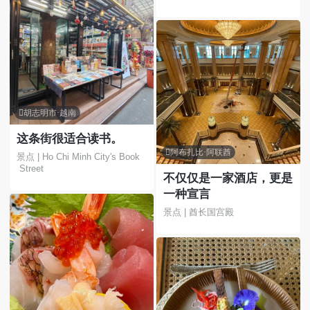
优越，就在乌布附近。我
们非常享受在这里的每一
刻。

胡志明市·越南
这条街很适合读书。

阿布扎比·阿联酋
景点 | Ho Chi Minh City's Book
 Street
不仅仅是一家酒店，更是
一种宣言
景点 | 酋长国宫殿