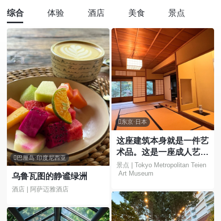
综合
体验
酒店
美食
景点

东京·日本
这座建筑本身就是一件艺
术品。这是一座成人艺术

巴厘岛·印度尼西亚
博物馆，您可以在这里欣
景点 | Tokyo Metropolitan Teien
 Art Museum
赏花园和美丽的建筑。
乌鲁瓦图的静谧绿洲
酒店 | 阿萨迈雅酒店