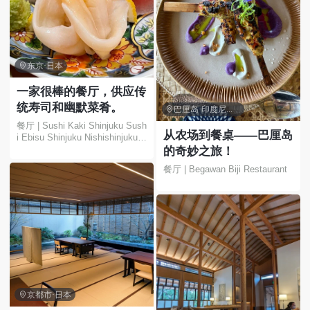

东京·日本
一家很棒的餐厅，供应传
统寿司和幽默菜肴。

巴厘岛·印度尼西亚
餐厅 | Sushi Kaki Shinjuku Sush
从农场到餐桌——巴厘岛
i Ebisu Shinjuku Nishishinjuku K
odakibashi Dori
的奇妙之旅！
餐厅 | Begawan Biji Restaurant

京都市·日本