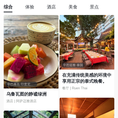
综合
体验
酒店
美食
景点

芭堤雅·泰国
在充满传统美感的环境中
享用正宗的泰式晚餐。

巴厘岛·印度尼西亚
餐厅 | Ruen Thai
乌鲁瓦图的静谧绿洲
酒店 | 阿萨迈雅酒店