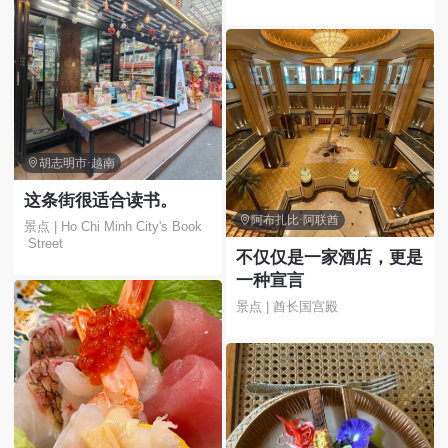
优越，就在乌布附近。我
们非常享受在这里的每一
刻。

胡志明市·越南
这条街很适合读书。

阿布扎比·阿联酋
景点 | Ho Chi Minh City's Book
 Street
不仅仅是一家酒店，更是
一种宣言
景点 | 酋长国宫殿