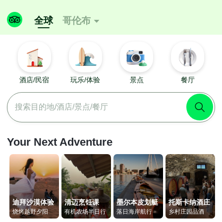
全球
哥伦布

酒店/民宿
玩乐/体验
景点
餐厅
搜索目的地/酒店/景点/餐厅
Your Next Adventure
迪拜沙漠体验
清迈烹饪课
墨尔本皮划艇
托斯卡纳酒庄
烧烤越野夕阳
有机农场半日行
落日海岸航行
乡村庄园品酒