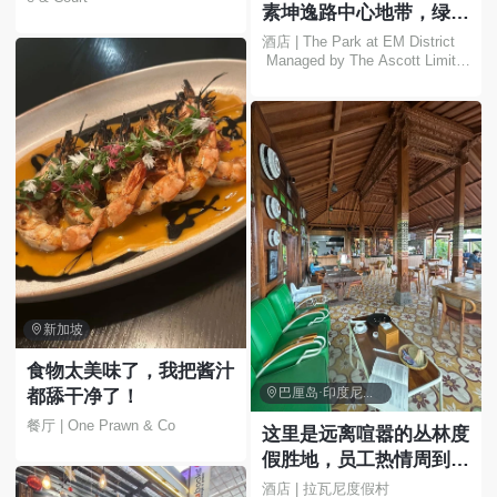
素坤逸路中心地带，绿树
环绕，尽享都市繁华，放
酒店 | The Park at EM District
 Managed by The Ascott Limite
松身心🍃✨
d

新加坡
食物太美味了，我把酱汁

巴厘岛·印度尼西亚
都舔干净了！
餐厅 | One Prawn & Co
这里是远离喧嚣的丛林度
假胜地，员工热情周到，
食物美味可口，地理位置
酒店 | 拉瓦尼度假村