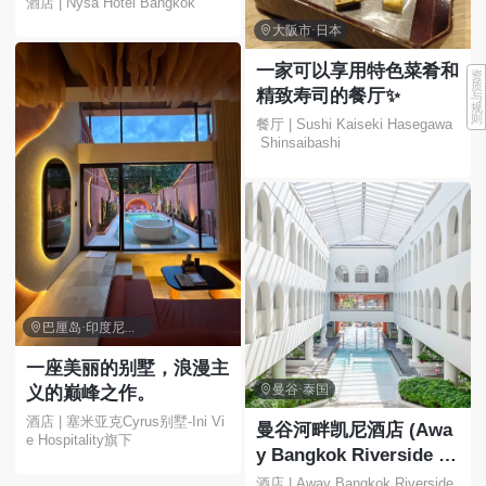
酒店 | Nysa Hotel Bangkok

大阪市·日本
一家可以享用特色菜肴和
资
质
精致寿司的餐厅✨
与
规
则
餐厅 | Sushi Kaiseki Hasegawa
 Shinsaibashi

巴厘岛·印度尼西亚
一座美丽的别墅，浪漫主

曼谷·泰国
义的巅峰之作。
酒店 | 塞米亚克Cyrus别墅-Ini Vi
曼谷河畔凯尼酒店 (Awa
e Hospitality旗下
y Bangkok Riverside K
ene) 位于乍伦那空区湄
酒店 | Away Bangkok Riverside