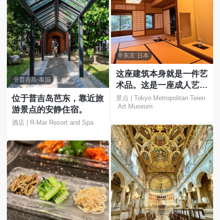

东京·日本
这座建筑本身就是一件艺

普吉岛·泰国
术品。这是一座成人艺术
博物馆，您可以在这里欣
位于普吉岛芭东，靠近旅
景点 | Tokyo Metropolitan Teien
 Art Museum
赏花园和美丽的建筑。
游景点的安静住宿。
酒店 | R-Mar Resort and Spa