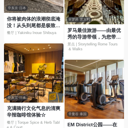

东京·日本
你将被肉体的浪潮彻底淹

罗马·意大利
没！从头到尾都是极致的
罗马最佳旅游——由最优
快感！
餐厅 | Yakiniku Inoue Shibuya
秀的导游带领，为您带来
难忘的体验！
景点 | Storytelling Rome Tours
 & Walks

东京·日本
充满骑行文化气息的清爽

曼谷·泰国
辛辣咖啡馆体验☆
餐厅 | Torque Spice & Herb Tabl
EM District公园——在
e & Court