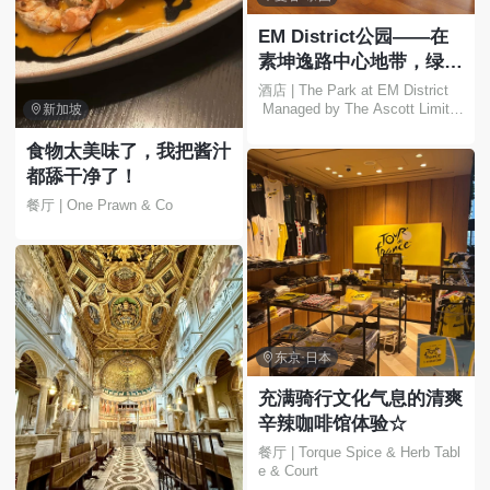
EM District公园——在
素坤逸路中心地带，绿树
环绕，尽享都市繁华，放
酒店 | The Park at EM District
 Managed by The Ascott Limite
松身心🍃✨

新加坡
d
食物太美味了，我把酱汁
都舔干净了！
餐厅 | One Prawn & Co

东京·日本
充满骑行文化气息的清爽
辛辣咖啡馆体验☆
餐厅 | Torque Spice & Herb Tabl
e & Court