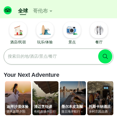
全球
哥伦布

酒店/民宿
玩乐/体验
景点
餐厅
搜索目的地/酒店/景点/餐厅
Your Next Adventure
迪拜沙漠体验
清迈烹饪课
墨尔本皮划艇
托斯卡纳酒庄
烧烤越野夕阳
有机农场半日行
落日海岸航行
乡村庄园品酒