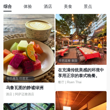
综合
体验
酒店
美食
景点

芭堤雅·泰国
在充满传统美感的环境中
享用正宗的泰式晚餐。

巴厘岛·印度尼西亚
餐厅 | Ruen Thai
乌鲁瓦图的静谧绿洲
酒店 | 阿萨迈雅酒店