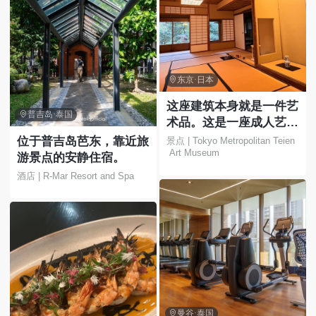

东京·日本
这座建筑本身就是一件艺

普吉岛·泰国
术品。这是一座成人艺术
博物馆，您可以在这里欣
位于普吉岛芭东，靠近旅
景点 | Tokyo Metropolitan Teien
 Art Museum
赏花园和美丽的建筑。
游景点的安静住宿。
酒店 | R-Mar Resort and Spa

曼谷·泰国