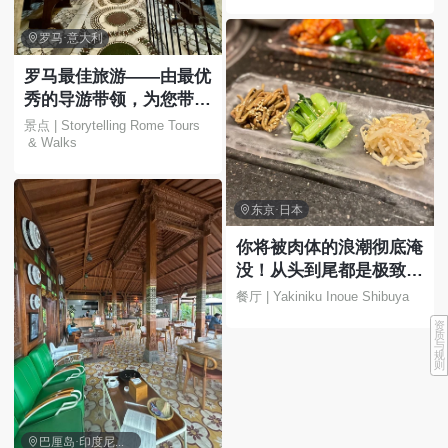

罗马·意大利
罗马最佳旅游——由最优
秀的导游带领，为您带来
难忘的体验！
景点 | Storytelling Rome Tours
 & Walks

东京·日本
你将被肉体的浪潮彻底淹
没！从头到尾都是极致的
快感！
餐厅 | Yakiniku Inoue Shibuya
资
质
与
规
则

巴厘岛·印度尼西亚