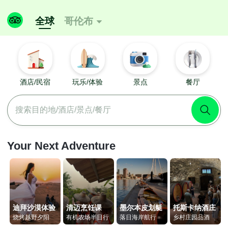
全球
哥伦布

酒店/民宿
玩乐/体验
景点
餐厅
搜索目的地/酒店/景点/餐厅
Your Next Adventure
迪拜沙漠体验
清迈烹饪课
墨尔本皮划艇
托斯卡纳酒庄
烧烤越野夕阳
有机农场半日行
落日海岸航行
乡村庄园品酒