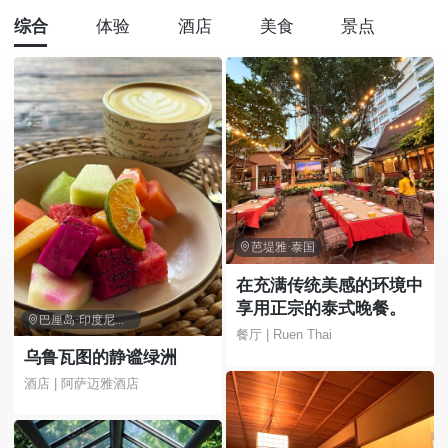
综合
体验
酒店
美食
景点

芭堤雅·泰国
在充满传统美感的环境中
享用正宗的泰式晚餐。

巴厘岛·印度尼西亚
餐厅 | Ruen Thai
乌鲁瓦图的静谧绿洲
酒店 | 阿萨迈雅酒店