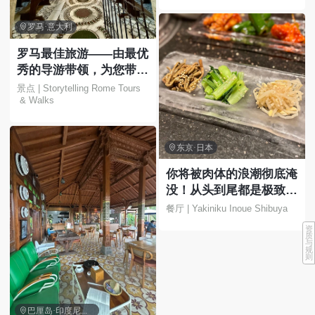

罗马·意大利
罗马最佳旅游——由最优
秀的导游带领，为您带来
难忘的体验！
景点 | Storytelling Rome Tours
 & Walks

东京·日本
你将被肉体的浪潮彻底淹
没！从头到尾都是极致的
快感！
餐厅 | Yakiniku Inoue Shibuya
资
质
与
规
则

巴厘岛·印度尼西亚