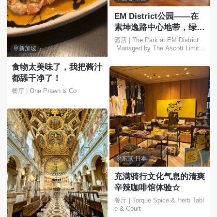
EM District公园——在
素坤逸路中心地带，绿树
环绕，尽享都市繁华，放
酒店 | The Park at EM District
 Managed by The Ascott Limite
松身心🍃✨

新加坡
d
食物太美味了，我把酱汁
都舔干净了！
餐厅 | One Prawn & Co

东京·日本
充满骑行文化气息的清爽
辛辣咖啡馆体验☆
餐厅 | Torque Spice & Herb Tabl
e & Court