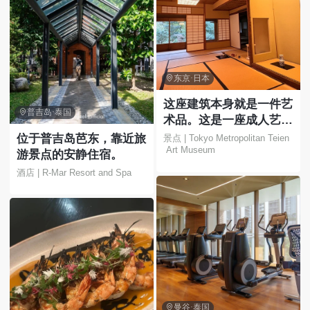

东京·日本
这座建筑本身就是一件艺

普吉岛·泰国
术品。这是一座成人艺术
博物馆，您可以在这里欣
位于普吉岛芭东，靠近旅
景点 | Tokyo Metropolitan Teien
 Art Museum
赏花园和美丽的建筑。
游景点的安静住宿。
酒店 | R-Mar Resort and Spa

曼谷·泰国