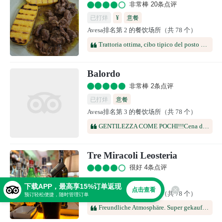
非常棒 20条点评
已打烊
¥
意餐
Avesa排名第 2 的餐饮场所（共 78 个）
Trattoria ottima, cibo tipico del posto e tutto buonissimo!! Prezzi onestissimi! I titolari sono stati molto gentili e disponibili a soddisfare tutte le nostre richieste! Siamo stati benissimo, speriamo di poterci tornare in futuro. Super consigliato!!
Balordo
非常棒 2条点评
已打烊
意餐
Avesa排名第 3 的餐饮场所（共 78 个）
GENTILEZZA COME POCHI!!!Cena dopo spettacolo.Siamo arrivati alle 23.00.Consigliato, sia per la gentilezza che per la qualità del cibo.Quando si vede Passione e Professionalità nel lavoro.Ragazzi vi auguro il Meglio!Grazie💖💖💖
Tre Miracoli Leosteria
很好 4条点评
下载APP，最高享15%订单返现
点击查看
Avesa排名第 4 的餐饮场所（共 78 个）
预订轻松便捷，随时管理订单
Freundliche Atmosphäre. Super gekauftes Guinness. Eher junges Publikum, aber auch durchaus auch auch ein paar Ältere. Viel Einheimische. Netter Service. Lokal mit Charme.