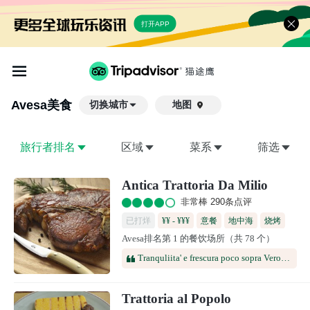
打开APP
Avesa
美食
切换城市
地图

旅行者排名
区域
菜系
筛选
Antica Trattoria Da Milio
非常棒 290条点评
已打烊
¥¥ - ¥¥¥
意餐
地中海
烧烤
Avesa排名第 1 的餐饮场所（共 78 个）
烤肉
Tranquliita' e frescura poco sopra Verona.Menu' senza inutili lungaggini.Piatti ben serviti e buona qualita'.
Trattoria al Popolo