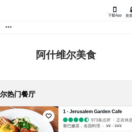

下载App
资
阿什维尔
美食
尔
热门餐厅
1
·
Jerusalem Garden Cafe
973
条点评
正在休
黎巴嫩菜
，
各国料理
¥¥ - ¥¥¥