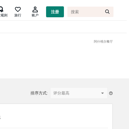

注册
质规则
旅行
账户
阿什维尔餐厅
排序方式:
评分最高
息