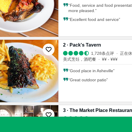
“
Food, service and food presenta
more pleased.
”
“
Excellent food and service
”
2
·
Pack's Tavern
1,728
条点评
正在
美式烹饪
，
酒吧餐
¥¥ - ¥¥¥
“
Good place in Asheville
”
“
Great outdoor patio
”
3
·
The Market Place Restauran
1,057
条点评
正在
美式烹饪
，
酒吧餐
¥¥ - ¥¥¥