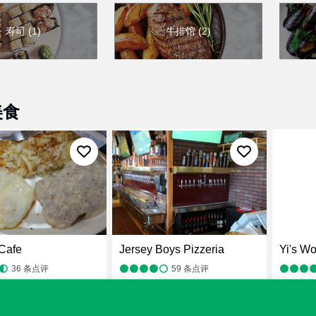
寿司
(
1
)
牛排馆
(
2
)
美食
Cafe
Jersey Boys Pizzeria
Yi's W
36
条点评
59
条点评
菜
，美式烹饪
，咖啡馆
，餐厅
¥
，披萨
，餐厅
¥
，中餐