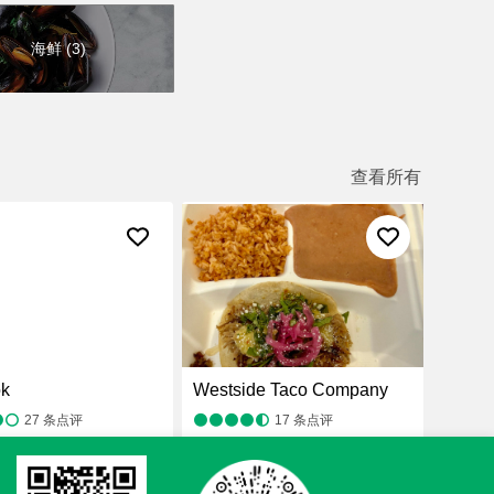
海鲜
(
3
)
查看所有
ok
Westside Taco Company
27
条点评
17
条点评
，亚洲料理
，餐厅
¥
，墨西哥菜
，街边小吃