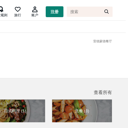

注册
质规则
旅行
账户
雷德蒙德餐厅
查看所有
日式料理
(
1
)
意餐
(
3
)