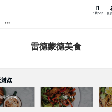

下载App
资
雷德蒙德
美食
浏览
咖啡馆
(
14
)
中餐
(
4
)