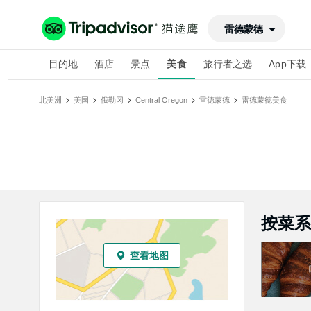
雷德蒙德
目的地
酒店
景点
美食
旅行者之选
App下载
北美洲
美国
俄勒冈
Central Oregon
雷德蒙德
雷德蒙德
美食
按菜系
查看地图