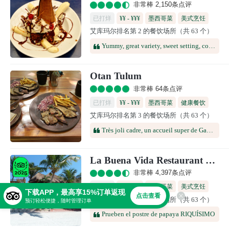
非常棒 2,150条点评
已打烊
¥¥ - ¥¥¥
墨西哥菜
美式烹饪
艾库玛尔排名第 2 的餐饮场所（共 63 个）
海鲜
咖啡馆
Yummy, great variety, sweet setting, cooled by fans, nice waiters, decent prices, near the beach. We returned for a second meal there.
Otan Tulum
非常棒 64条点评
已打烊
¥¥ - ¥¥¥
墨西哥菜
健康餐饮
艾库玛尔排名第 3 的餐饮场所（共 63 个）
咖啡馆
Très joli cadre, un accueil super de Gaël. Les tacos Del Gobernor sont délicieux
La Buena Vida Restaurant and Bar
非常棒 4,397条点评
已打烊
¥¥ - ¥¥¥
墨西哥菜
美式烹饪
下载APP，最高享15%订单返现
点击查看
艾库玛尔排名第 4 的餐饮场所（共 63 个）
酒吧餐
海鲜
中美风味
预订轻松便捷，随时管理订单
Prueben el postre de papaya RIQUÍSIMO