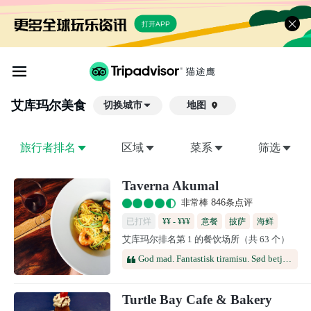
打开APP
艾库玛尔
美食
切换城市
地图

旅行者排名
区域
菜系
筛选
Taverna Akumal
非常棒 846条点评
已打烊
¥¥ - ¥¥¥
意餐
披萨
海鲜
艾库玛尔排名第 1 的餐饮场所（共 63 个）
地中海
罗马菜肴
拉齐奥
意大利中部
God mad. Fantastisk tiramisu. Sød betjening. God stemning. Kan varmt anbefales.
Turtle Bay Cafe & Bakery