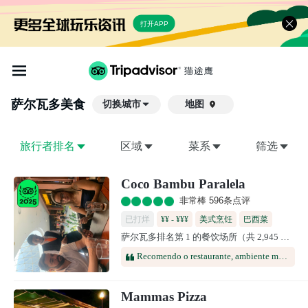
打开APP
萨尔瓦多
美食
切换城市
地图

旅行者排名
区域
菜系
筛选
Coco Bambu Paralela
非常棒 596条点评
已打烊
¥¥ - ¥¥¥
美式烹饪
巴西菜
萨尔瓦多排名第 1 的餐饮场所（共 2,945 个）
酒吧餐
红酒吧
Recomendo o restaurante, ambiente muito aconchegante, acolhedor, alimentação excelente e atendimento excepcional. O garçom Bacelar superou as expectativas, muito atencioso, cuidadoso, simpático e respeitador.
Mammas Pizza