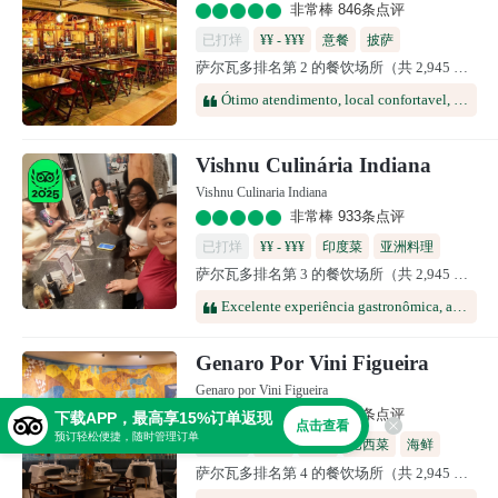
非常棒 846条点评
已打烊
¥¥ - ¥¥¥
意餐
披萨
萨尔瓦多排名第 2 的餐饮场所（共 2,945 个）
Ótimo atendimento, local confortavel, iluminação boa, comida maravilhosa, principalmente as pizzas quem tem calabresa
Vishnu Culinária Indiana
Vishnu Culinaria Indiana
非常棒 933条点评
已打烊
¥¥ - ¥¥¥
印度菜
亚洲料理
萨尔瓦多排名第 3 的餐饮场所（共 2,945 个）
Excelente experiência gastronômica, ambiente agradável e atendimento impecável dos Senhores Vishnu e Menezes. Voltaremos e indicaremos. Gratidão 🙏
Genaro Por Vini Figueira
Genaro por Vini Figueira
非常棒 546条点评
下载APP，最高享15%订单返现
点击查看
预订轻松便捷，随时管理订单
已打烊
¥¥¥¥
意餐
巴西菜
海鲜
萨尔瓦多排名第 4 的餐饮场所（共 2,945 个）
地中海
欧洲
西班牙菜
葡萄牙菜