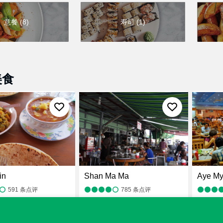
意餐
(
8
)
寿司
(
1
)
美食
in
Shan Ma Ma
591
条点评
785
条点评
，亚洲料理
，缅甸菜
，餐厅
¥
，亚洲料理
，缅甸菜
，餐厅
¥
，亚洲