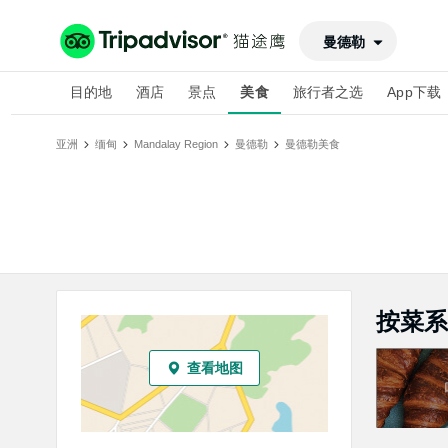
曼德勒
目的地
酒店
景点
美食
旅行者之选
App下载
亚洲
缅甸
Mandalay Region
曼德勒
曼德勒
美食
按菜系
查看地图