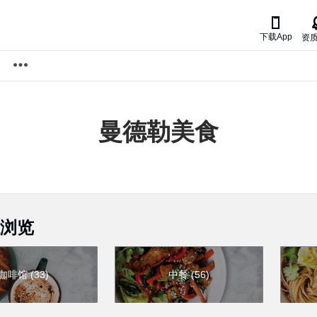

下载App
资
曼德勒
美食
浏览
咖啡馆
(
33
)
中餐
(
56
)