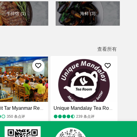
牛排馆
(
1
)
海鲜
(
3
)
查看所有
Aye Myit Tar Myanmar Restaurant
Unique Mandalay Tea Room
350
条点评
239
条点评
料理
，缅甸菜
，餐厅
¥
，亚洲料理
，缅甸菜
，餐厅