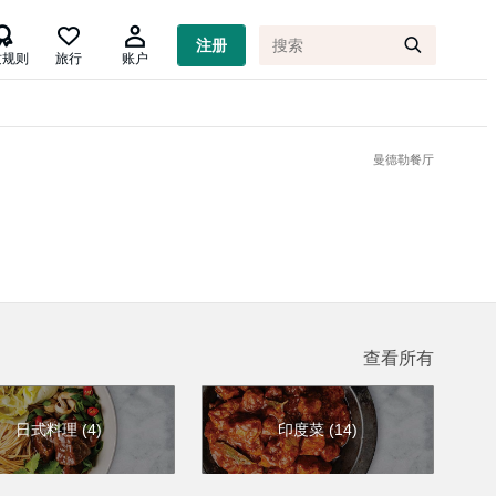

注册
质规则
旅行
账户
曼德勒餐厅
查看所有
日式料理
(
4
)
印度菜
(
14
)