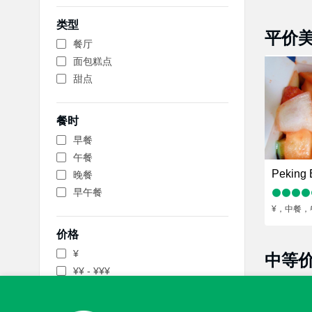
类型
平价
餐厅
面包糕点
甜点
餐时
早餐
午餐
Peking 
晚餐
早午餐
¥
，中餐
，
价格
¥
中等
¥¥ - ¥¥¥