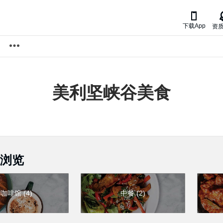

下载App
资
美利坚峡谷
美食
浏览
咖啡馆
(
4
)
中餐
(
2
)