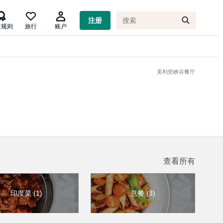

注册
质规则
旅行
账户
美利坚峡谷餐厅
查看所有
印度菜
(
1
)
意餐
(
3
)