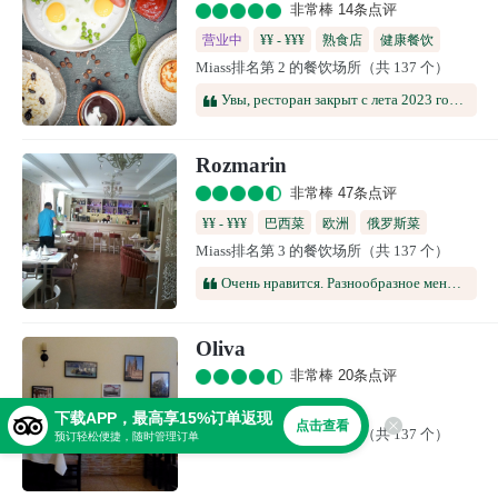
非常棒 14条点评
营业中
¥¥ - ¥¥¥
熟食店
健康餐饮
Miass排名第 2 的餐饮场所（共 137 个）
美食酒吧
Увы, ресторан закрыт с лета 2023 года.Были там ещё когда работал, в целом всё понравилось.Еда хорошо приготовлена, грамотная подача. Особенно запомнился чизкейк, очень вкусный и плотный по текстуре.Официант немного "плавал" в своих действиях, но был услужлив. Шеф лично вынес одно из блюд и эффектно подал его.Спасибо за тёплые воспоминания!
Rozmarin
非常棒 47条点评
¥¥ - ¥¥¥
巴西菜
欧洲
俄罗斯菜
Miass排名第 3 的餐饮场所（共 137 个）
南美风味
Очень нравится. Разнообразное меню, вкусная кухня, много интересных и симпатичных блюд в меню , приятное обслуживание .
Oliva
非常棒 20条点评
下载APP，最高享15%订单返现
点击查看
Miass排名第 4 的餐饮场所（共 137 个）
预订轻松便捷，随时管理订单