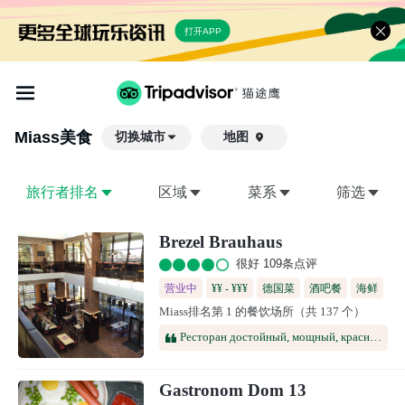
打开APP
Miass
美食
切换城市
地图

旅行者排名
区域
菜系
筛选
Brezel Brauhaus
很好 109条点评
营业中
¥¥ - ¥¥¥
德国菜
酒吧餐
海鲜
Miass排名第 1 的餐饮场所（共 137 个）
烧烤
欧洲
酒馆
中欧风味
Ресторан достойный, мощный, красивый, огромный, заезжали с Тургояк пообедать. В обеденное время до 16:00, хорошие скидки 25% на всё меню, кроме алкоголя! Блюда вкусные, качество продуктов отличное, но, вот, персонал показался немного нерасторопным, ну и наверное, время ожидания длительное, а так, оооочень рекомендуем к посещению!!!
Gastronom Dom 13