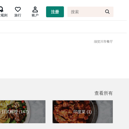

注册
质规则
旅行
账户
须贺川市餐厅
查看所有
日式料理
(
147
)
印度菜
(
1
)