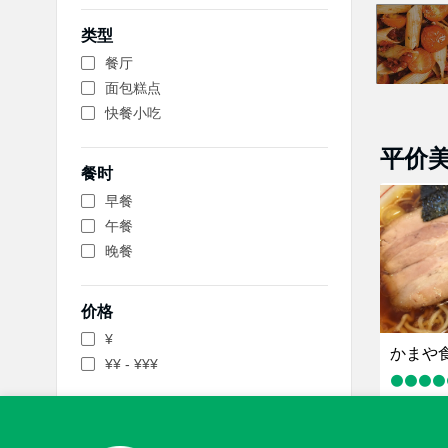
类型
餐厅
面包糕点
快餐小吃
平价
餐时
早餐
午餐
晚餐
价格
¥
かまや
¥¥ - ¥¥¥
¥
，餐厅
菜系