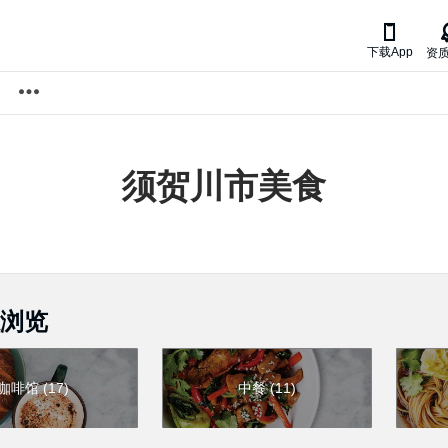

下载App
资
须贺川市
美食
浏览
咖啡馆
(
17
)
中餐
(
11
)