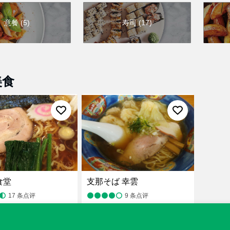
意餐
(
5
)
寿司
(
17
)
美食
食堂
支那そば 幸雲
17
条点评
9
条点评
¥
，餐厅