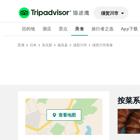
须贺川市
目的地
酒店
景点
美食
旅行者之选
App下载
亚洲
日本
东北部
福岛县
须贺川市
须贺川市
美食
按菜系
查看地图