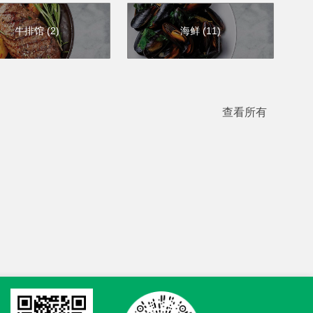
牛排馆
(
2
)
海鲜
(
11
)
查看所有