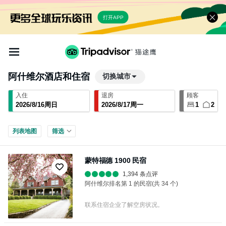
打开APP
阿什维尔
酒店和住宿
切换城市
入住
退房
顾客
2026
/
8
/
16
周日
2026
/
8
/
17
周一
1
2
列表
地图
筛选
蒙特福德 1900 民宿
1,394 条点评
阿什维尔排名第 1 的民宿(共 34 个)
联系住宿企业了解空房状况。