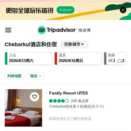
打开APP
Chebarkul
酒店和住宿
切换城市
入住
退房
顾客
2026
/
8
/
15
周六
2026
/
8
/
16
周日
1
2
列表
地图
筛选
Family Resort UTES
245 条点评
Chebarkul排名第 1 的酒店(共 5 个)
联系住宿企业了解空房状况。