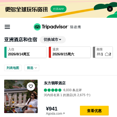
打开APP
亚洲
酒店和住宿
切换城市
入住
退房
顾客
2026
/
8
/
14
周五
2026
/
8
/
15
周六
1
2
列表
地图
筛选
东方翡翠酒店
6,033 条点评
河内排名第 1 的酒店(共 2,675 个)
¥941
查⁠看⁠优⁠惠
Agoda.com