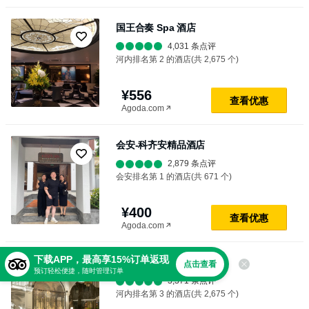
国王合奏 Spa 酒店
4,031 条点评
河内排名第 2 的酒店(共 2,675 个)
¥556
查⁠看⁠优⁠惠
Agoda.com
会安-科齐安精品酒店
2,879 条点评
会安排名第 1 的酒店(共 671 个)
¥400
查⁠看⁠优⁠惠
Agoda.com
下载APP，最高享15%订单返现
Meritel Hanoi
点击查看
预订轻松便捷，随时管理订单
3,371 条点评
河内排名第 3 的酒店(共 2,675 个)