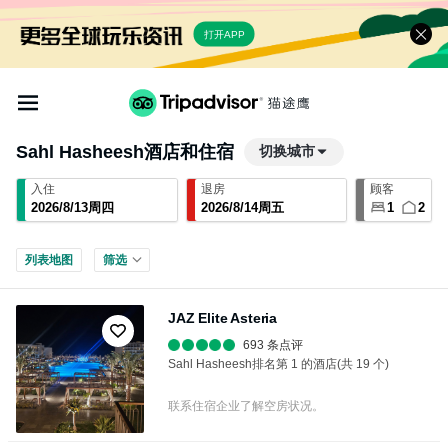
打开APP
Sahl Hasheesh
酒店和住宿
切换城市
入住
退房
顾客
2026
/
8
/
13
周四
2026
/
8
/
14
周五
1
2
列表
地图
筛选
JAZ Elite Asteria
693 条点评
Sahl Hasheesh排名第 1 的酒店(共 19 个)
联系住宿企业了解空房状况。