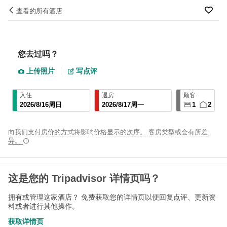
查看的所有酒店
您去过
吗？
上传照片
写点评
入住
退房
顾客
2026
/
8
/
16
周日
2026
/
8
/
17
周一
1
2
向我们支付房价的方式将影响价格显示的次序。 客房类型或会有所差
异。
这是您的 Tripadvisor 详情页吗？
拥有或管理这家
酒店
？ 免费获取您的详情页以便回复点评、更新资
料或者进行其他操作。
获取详情页