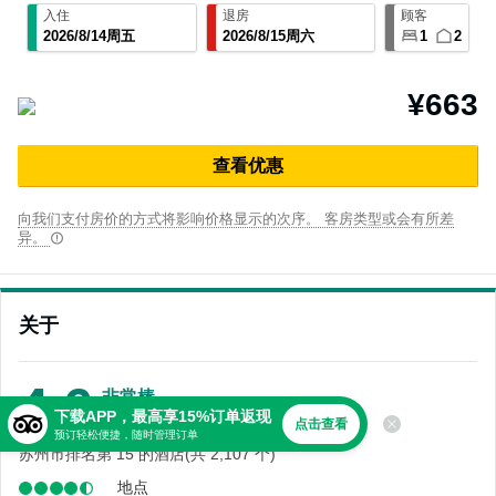
入住
退房
顾客
2026
/
8
/
14
周五
2026
/
8
/
15
周六
1
2
¥663
查⁠看优⁠惠
向我们支付房价的方式将影响价格显示的次序。 客房类型或会有所差
异。
关于
4.6
非常棒
下载APP，最高享15%订单返现
870 条点评
点击查看
预订轻松便捷，随时管理订单
苏州市排名第 15 的酒店(共 2,107 个)
地点