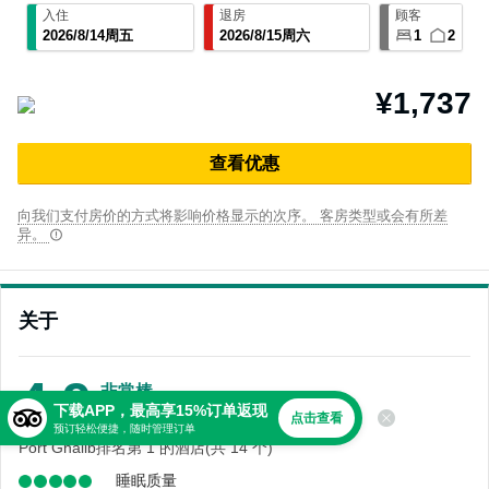
入住
退房
顾客
2026
/
8
/
14
周五
2026
/
8
/
15
周六
1
2
¥1,737
查⁠看优⁠惠
向我们支付房价的方式将影响价格显示的次序。 客房类型或会有所差
异。
关于
4.9
非常棒
下载APP，最高享15%订单返现
2,658 条点评
点击查看
预订轻松便捷，随时管理订单
Port Ghalib排名第 1 的酒店(共 14 个)
睡眠质量