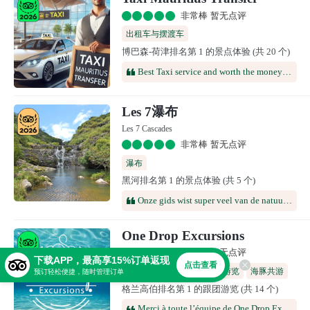
非常棒 暂无点评
出租车与摆渡车
博巴森-荷津排名第 1 的景点体验 (共 20 个)
Best Taxi service and worth the money during our recent visit to Mauritius. The Taxi drivers are so friendly, making the tour peaceful and exciting.
Les 7瀑布
Les 7 Cascades
非常棒 暂无点评
瀑布
黑河排名第 1 的景点体验 (共 5 个)
Onze gids wist super veel van de natuur en nam overal ruim de tijd met ons. Super hike. Wij waren met ons zoontje van 9 en dat ging prima
One Drop Excursions
非常棒 暂无点评
下载APP，最高享15%订单返现
点击查看
潜水活动
一日游
私人游览
海豚共游
预订轻松便捷，随时管理订单
格兰高伯排名第 1 的跟团游览 (共 14 个)
Merci à toute l’équipe de One Drop Excursion pour cette magnifique journée ! 🐢🌴 Une équipe chaleureuse, professionnelle et passionnée, qui a su nous guider avec bienveillance pour observer les poissons, les coraux, les tortues et les raies dans les meilleures conditions. Un délicieux barbecue sur une plage paradisiaque, des spots préservés loin de la foule… tout était réuni pour vivre une expérience inoubliable. Nous recommandons cette excursion les yeux fermés ! 🌊☀️