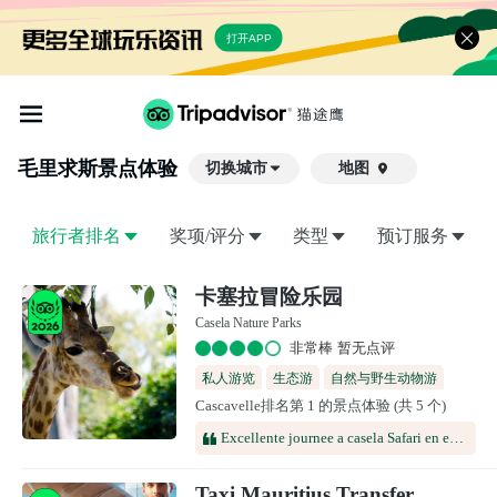
打开APP
毛里求斯
景点体验
切换城市
地图

旅行者排名
奖项/评分
类型
预订服务
卡塞拉冒险乐园
Casela Nature Parks
非常棒 暂无点评
私人游览
生态游
自然与野生动物游
Cascavelle排名第 1 的景点体验 (共 5 个)
极限运动
野生动物园
Excellente journee a casela Safari en eco rider en compagnie de Lindlay vraiment exceptionnel qui sait bien rassurer et expliquer. Vraiment un plaisir ! Merci !
Taxi Mauritius Transfer