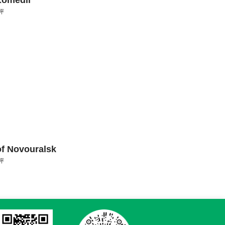
Komedii
评
 of Novouralsk
评