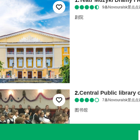
1
.
Teatr Muzyki Dramy i 
9
条Novouralsk景点点
剧院
2
.
Central Public library
7
条Novouralsk景点点
图书馆