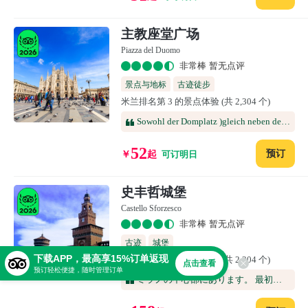
主教座堂广场
Piazza del Duomo
非常棒 暂无点评
景点与地标
古迹徒步
米兰排名第 3 的景点体验 (共 2,304 个)
Sowohl der Domplatz )gleich neben der weltberühmten Galleria di Milano) aber natürlich auch der Dom selbst,sind sehr sehenswerte Schaustücke die man durchaus besuchen sollte wenn man in der italienischen Modehauptstadt zu Besuch ist. Ein Besuch unter der Woche auf die Domspitze lohnt sich ebenfalls 😉
52
预订
￥
起
可订明日
史丰哲城堡
Castello Sforzesco
非常棒 暂无点评
古迹
城堡
下载APP，最高享15%订单返现
米兰排名第 5 的景点体验 (共 2,304 个)
点击查看
预订轻松便捷，随时管理订单
ミラノの中心部にあります。 最初は領主ヴィスコンティ家の城跡に、スフォルツァ侯爵により城塞として建てられたようです。 レンガで作られた城門から中庭（武器の中庭）に入ります。 門にはヴィスコンティ家の紋章（人を飲む蛇）があります。 日本のお城のようにお堀（空堀）があります。 カルミネ橋は跳ね橋となっていて、いざという時は橋が上がり、敵の侵入を防ぐ構造となっているようです。 美術館の壁には、ヴィスコンティ家の後に支配者となり、このお城の名前の由来であるスフォルツァ家の紋章がありました。 アルファロメオのエンブレムの基になっているそうです。