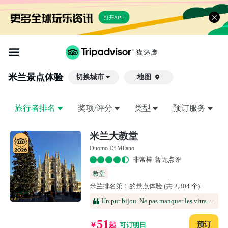
打开APP
米兰
景点体验
切换城市
地图

旅行者排名
奖项/评分
类型
预订服务
米兰大教堂
Duomo Di Milano
非常棒 暂无点评
教堂
米兰排名第 1 的景点体验 (共 2,304 个)
Un pur bijou. Ne pas manquer les vitraux ni la statue du saint écorché. À voir aussi le cadrans solaire (en fait une ligne). Attention au dress code, épaules couvertes pour les dames
51
预订
￥
起
可订明日