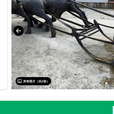
所有照片（共
2
张）